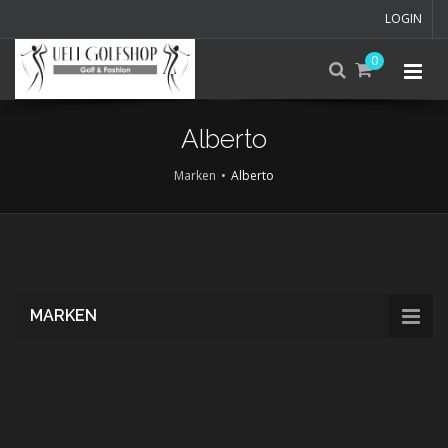
LOGIN
0
Alberto
Marken
Alberto
Skip
to
main
content
MARKEN