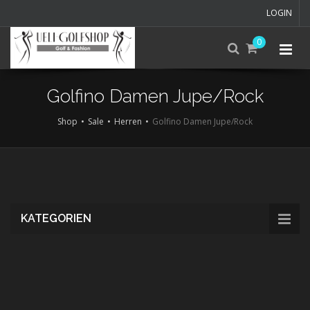
LOGIN
0
Golfino Damen Jupe/Rock
Shop
Sale
Herren
Golfino Damen Jupe/Rock
Skip
to
main
content
KATEGORIEN