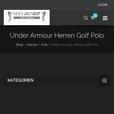
LOGIN
0
Under Armour Herren Golf Polo
Shop
Herren
Polo
Under Armour Herren Golf Polo
Skip
to
main
content
KATEGORIEN