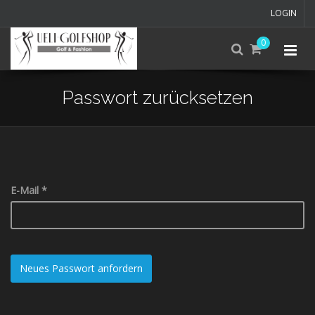
LOGIN
0
Passwort zurücksetzen
Skip
to
main
content
E-Mail
*
Neues Passwort anfordern